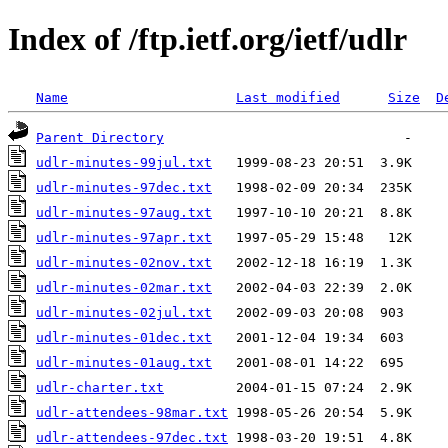
Index of /ftp.ietf.org/ietf/udlr
Name
Last modified
Size
D
Parent Directory
udlr-minutes-99jul.txt
udlr-minutes-97dec.txt
udlr-minutes-97aug.txt
udlr-minutes-97apr.txt
udlr-minutes-02nov.txt
udlr-minutes-02mar.txt
udlr-minutes-02jul.txt
udlr-minutes-01dec.txt
udlr-minutes-01aug.txt
udlr-charter.txt
udlr-attendees-98mar.txt
udlr-attendees-97dec.txt